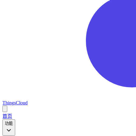
ThingsCloud
Open
main
首页
menu
功能