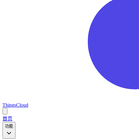
ThingsCloud
Open
main
首页
menu
功能