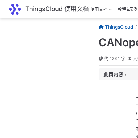
跳至主要內容
ThingsCloud 使用文档
使用文档
教程&示例
ThingsCloud
CANop
约 1264 字
大
此页内容
一、介绍
二、发展历史
三、技术原理
（一）CAN 总
（二）对象字典
（三）通信协议