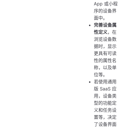
App 或小程
序的设备界
面中。
完善设备属
性定义
，在
浏览设备数
据时，显示
更具有可读
性的属性名
称，以及单
位等。
若使用通用
版 SaaS 应
用，设备类
型的功能定
义和任务设
置等，决定
了设备界面