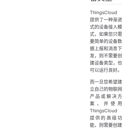
选择创建方式
ThingsCloud
设备接入类型
提供了一种渐进
设备通信方式
式的设备接入模
设备接入协议
式，如果您只需
要简单的设备数
网关接入协议
据上报和消息下
是否支持自定义数据流
发，则不需要创
关联设备
建设备类型，也
添加已有设备
可以运行良好。
修改设备关联的设备类型
而一旦您希望建
创建设备时关联设备类型
立自己的物联网
产品或解决方
案，并使用
ThingsCloud
提供的高级功
能，则需要创建