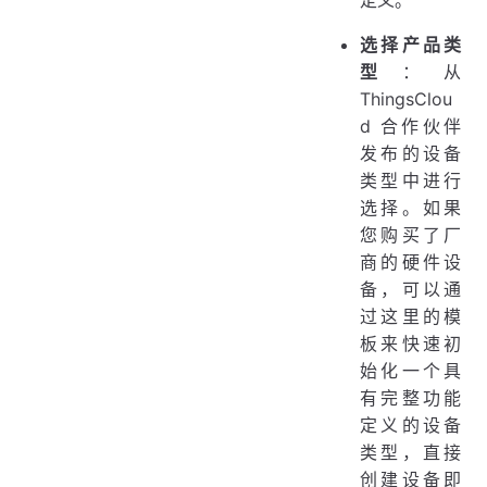
定义。
选择产品类
型
：从
ThingsClou
d 合作伙伴
发布的设备
类型中进行
选择。如果
您购买了厂
商的硬件设
备，可以通
过这里的模
板来快速初
始化一个具
有完整功能
定义的设备
类型，直接
创建设备即