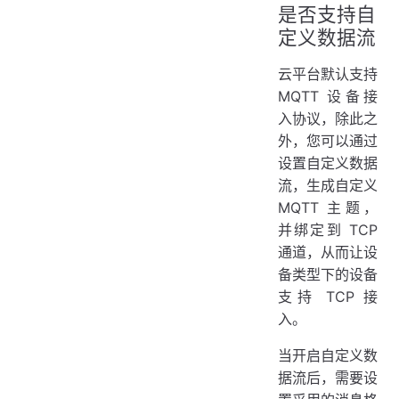
是否支持自
定义数据流
云平台默认支持
MQTT 设备接
入协议，除此之
外，您可以通过
设置自定义数据
流，生成自定义
MQTT 主题，
并绑定到 TCP
通道，从而让设
备类型下的设备
支持 TCP 接
入。
当开启自定义数
据流后，需要设