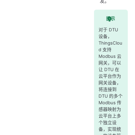
发。
提示
对于 DTU
设备，
ThingsClou
d 支持
Modbus 云
网关，可以
让 DTU 在
云平台作为
网关设备，
将连接到
DTU 的多个
Modbus 传
感器映射为
云平台上多
个独立设
备，实现统