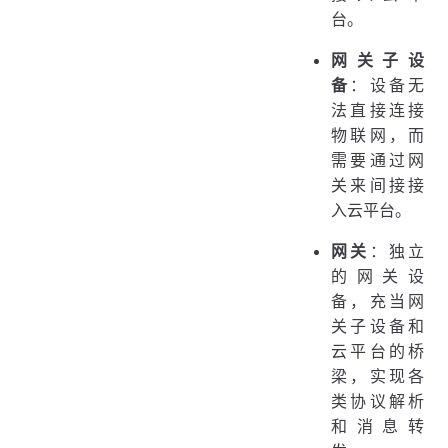
台。
网关子设
备
：设备无
法直接连接
物联网，而
需要通过网
关来间接接
入云平台。
网关
：独立
的网关设
备，充当网
关子设备和
云平台的桥
梁，实现各
类协议解析
和消息转