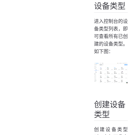
设备类型
进入控制台的设
备类型列表，即
可查看所有已创
建的设备类型。
如下图：
创建设备
类型
创建设备类型