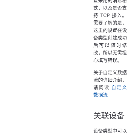
置采用的消息格
式，以及是否支
持 TCP 接入。
需要了解的是，
这里的设置在设
备类型创建成功
后可以随时修
改，所以无需担
心填写错误。
关于自定义数据
流的详细介绍，
请阅读
自定义
数据流
关联设备
设备类型中可以