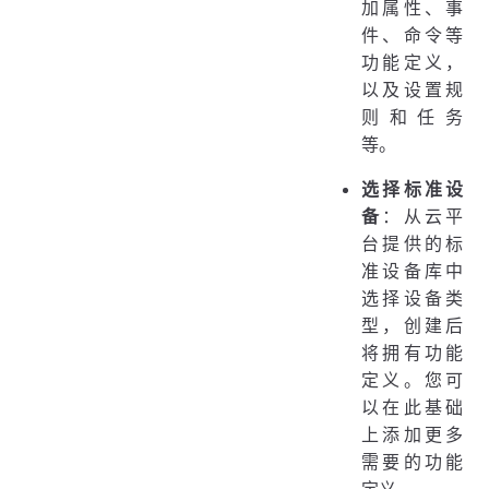
加属性、事
件、命令等
功能定义，
以及设置规
则和任务
等。
选择标准设
备
：从云平
台提供的标
准设备库中
选择设备类
型，创建后
将拥有功能
定义。您可
以在此基础
上添加更多
需要的功能