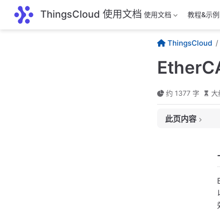
跳至主要內容
ThingsCloud 使用文档
使用文档
教程&示例
ThingsCloud
EtherC
约 1377 字
大
此页内容
一、介绍
二、发展历史
三、技术原理
（一）报文处理
（二）网络拓扑
（三）通信协议