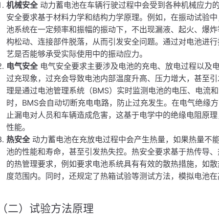
机械安全
动力蓄电池在车辆行驶过程中会受到各种机械应力的
安全要求基于材料力学和结构力学原理。例如，在振动试验中
池系统在一定频率和振幅的振动下，不出现漏液、起火、爆炸
构松动、连接部件脱落，从而引发安全问题。通过对电池进行
艺是否能够承受实际使用中的振动应力。
电气安全
电气安全要求主要涉及电池的充电、放电过程以及电
过充现象，过充会导致电池内部温度升高、压力增大，甚至引
理是通过电池管理系统（BMS）实时监测电池的电压、电流
时，BMS会自动切断充电电路，防止过充发生。在电气绝缘
止漏电对人员和车辆造成危害，这基于电学中的绝缘电阻原理
性能。
热安全
动力蓄电池在充放电过程中会产生热量，如果热量不能
池的性能和寿命，甚至引发热失控。热安全要求基于热传导、
的热管理要求，例如要求电池系统具有有效的散热措施，如散
度范围内。同时，还规定了热箱试验等测试方法，模拟电池在
（二）试验方法原理