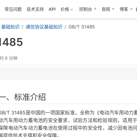
常见问题
技术支持
API
价格
控制台
官网
博客
基础知识
通信协议基础知识
GB/T 31485
1485
约 6 分钟
一、标准介绍
GB/T 31485是中国的一项国家标准，全称为《电动汽车用
原理
动汽车用动力蓄电池的安全要求、试验方法和检验规则，适用
原理
保障电动汽车动力蓄电池在使用过程中的安全性，减少因电池
展提供技术支撑和安全保障。