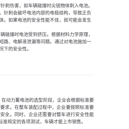
针刺伤害，如车辆碰撞时尖锐物体刺入电池。
。针刺会破坏电池内部的电极结构，导致正负
体。如果电池的安全性能不佳，就可能会发生
辆碰撞时电池受到挤压。根据材料力学原理，
短路、电解液泄漏等问题。通过对电池施加一
况下的安全性。
标准。在动力蓄电池的选型阶段，企业会根据标准要
全要求。在整车装配过程中，企业要按照标准要
气安全。同时，企业还需要对整车进行安全性能
标准规定的各项测试，车辆才能上市销售。