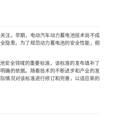
到关注。早期，电动汽车动力蓄电池技术尚不成
安全隐患。为了规范动力蓄电池的安全性能，相
力蓄电池安全领域的重要标准，该标准的发布填补了
了明确的依据。随着技术的不断进步和产业的发
实际情况对该标准进行修订和完善，以适应新的