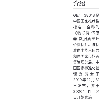
三、技术原理
介绍
数据准确性
GB/T 38618是
数据完整性
中国国家推荐性
数据一致性
标准，全称为
数据时效性
《物联网 传感
器 数据质量评
四、应用场景
价指标》。该标
智能家居
准由中华人民共
工业物联网
和国国家市场监
智能交通
督管理总局、中
国国家标准化管
环境监测
理委员会于
2019年12月31
日发布，并于
2020年11月01
日开始实施。