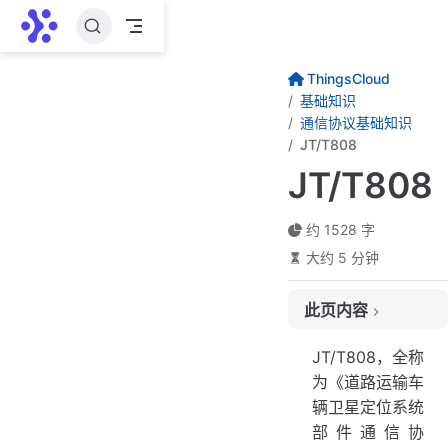
跳至主要內容
ThingsCloud
基础知识
通信协议基础知识
JT/T808
JT/T808
约 1528 字
大约 5 分钟
此页内容
JT/T808 协议概述
JT/T808，全称
主要特点
为《道路运输车
辆卫星定位系统
数据包结构
部件通信协
1. 终端心跳（消息ID：0x0002）