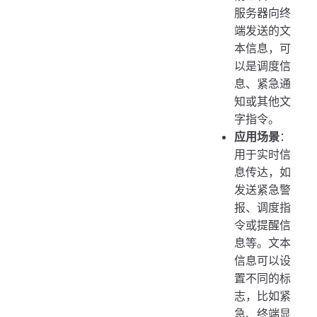
服务器向终
端发送的文
本信息，可
以是调度信
息、紧急通
知或其他文
字指令。
应用场景
：
用于实时信
息传达，如
发送紧急警
报、调度指
令或提醒信
息等。文本
信息可以设
置不同的标
志，比如紧
急、终端显