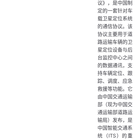
议》，是中国制
2. 终端注册（消息ID：0x0100）
定的一套针对车
3. 位置信息汇报（消息ID：0x0200）
载卫星定位系统
的通信协议。该
4. 终端通用应答（消息ID：0x0001）
协议主要用于道
5. 文本信息下发（消息ID：0x8300）
路运输车辆的卫
应用场景
星定位设备与后
台监控中心之间
实施与挑战
的数据通讯，支
持车辆定位、跟
踪、调度、应急
救援等功能。它
由中国交通运输
部（现为中国交
通运输部道路运
输局）发布，是
中国智能交通系
统（ITS）的重