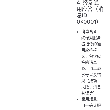
4. 终端通
用应答（消
息ID：
0x0001）
消息含义
：
终端对服务
器指令的通
用应答报
文，包含应
答的消息
ID、消息流
水号以及结
果（成功、
失败、消息
有误等）。
应用场景
：
用于确认服