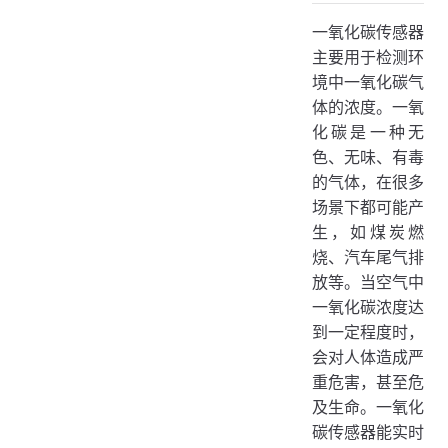
电化学传感器
一氧化碳传感器
半导体传感器
主要用于检测环
红外传感器
境中一氧化碳气
三、技术原理
体的浓度。一氧
化碳是一种无
电化学传感器原理
色、无味、有毒
半导体传感器原理
的气体，在很多
红外传感器原理
场景下都可能产
四、应用场景
生，如煤炭燃
烧、汽车尾气排
家庭环境
放等。当空气中
商业场所
一氧化碳浓度达
工业领域
到一定程度时，
会对人体造成严
五、使用举例
重危害，甚至危
家庭场景使用举例
及生命。一氧化
工业场景使用举例
碳传感器能实时