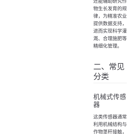
还能辅助研究作
接入ThingsCloud物联网平台
物生长发育的规
数据采集与监测
律，为精准农业
提供数据支持，
告警通知设置
进而实现科学灌
智能联动实现
溉、合理施肥等
精细化管理。
二、常见
分类
机械式传感
器
这类传感器通常
利用机械结构与
作物茎秆接触，