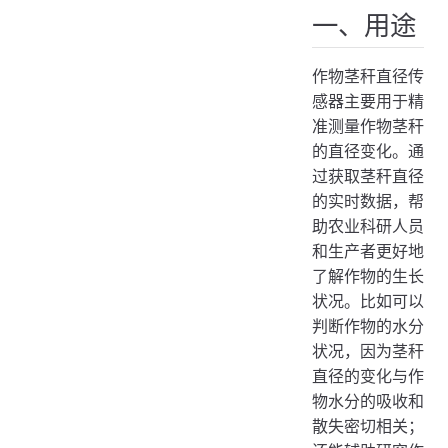
二、常见分类
一、用途
机械式传感器
作物茎秆直径传
光学式传感器
感器主要用于精
电容式传感器
准测量作物茎秆
三、技术原理
的直径变化。通
过获取茎秆直径
机械式传感器原理
的实时数据，帮
光学式传感器原理
助农业科研人员
电容式传感器原理
和生产者更好地
四、应用场景
了解作物的生长
状况。比如可以
农业科研
判断作物的水分
温室种植
状况，因为茎秆
精准农业
直径的变化与作
物水分的吸收和
五、使用举例
散失密切相关；
安装传感器