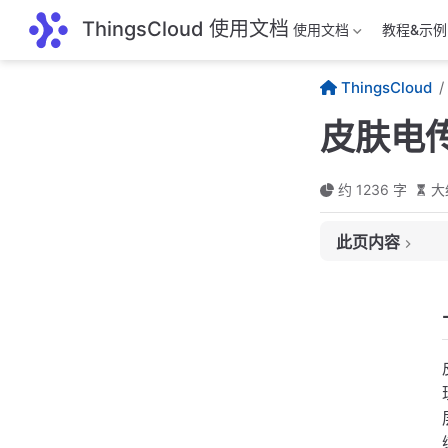
跳至主要內容
ThingsCloud 使用文档
使用文档
教程&示例
ThingsCloud
皮肤电
约 1236 字
大
此页内容
一、用途
二、常见分类
1. 接触式皮肤
2. 非接触式皮
三、技术原理
四、应用场景