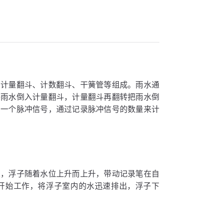
、计量翻斗、计数翻斗、干簧管等组成。雨水通
将雨水倒入计量翻斗，计量翻斗再翻转把雨水倒
出一个脉冲信号，通过记录脉冲信号的数量来计
室，浮子随着水位上升而上升，带动记录笔在自
开始工作，将浮子室内的水迅速排出，浮子下