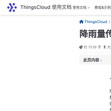
跳至主要內容
ThingsCloud 使用文档
使用文档
教程&示例
ThingsCloud
降雨量
约 1539 字
大
此页内容
一、用途
二、常见分类
翻斗式雨量传感
虹吸式雨量传感
光学雨量传感器
三、技术原理