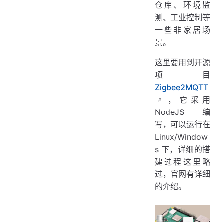
仓库、环境监
添加看板组件
测、工业控制等
一些非家居场
看板全屏
景。
看板中的设备实时互动
这里要用到开源
设计 App 界面
项目
小米智能电源
Zigbee2MQTT
小米智能开关
，它采用
门窗传感器
NodeJS 编
写，可以运行在
温湿度传感器
Linux/Window
创建用户 App
s 下，详细的搭
告警通知
建过程这里略
过，官网有详细
应用端设备 API
的介绍。
设备联动
项目 API