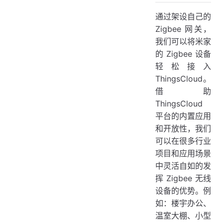
通过架设自己的
添加子设备
Zigbee 网关，
创建子设备类型
我们可以将米家
创建子设备
的 Zigbee 设备
添加子设备到网关
轻松接入
ThingsCloud。
查看设备当前状态
借助
绿米温湿度传感器
ThingsCloud
绿米门窗状态传感器
平台的内置应用
小米人体存在传感器
和开放性，我们
可以在很多行业
小米智能电源
项目和应用场景
小米无线开关
中灵活自如的发
查看设备历史数据
挥 Zigbee 无线
设备的优势。例
实时控制
如：楼宇办公、
可视化看板
温室大棚、小型
创建看板