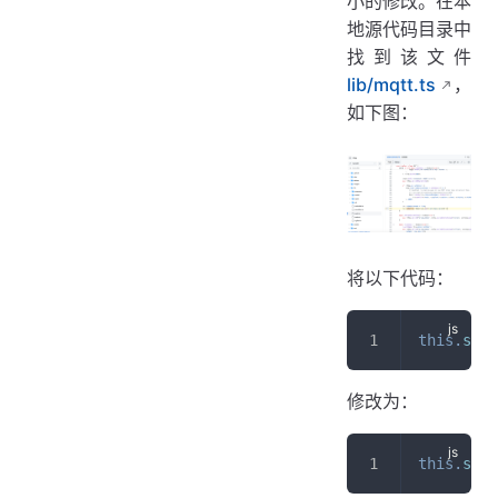
小的修改。在本
地源代码目录中
找到该文件
lib/mqtt.ts
，
如下图：
将以下代码：
this
.
subs
修改为：
this
.
subs