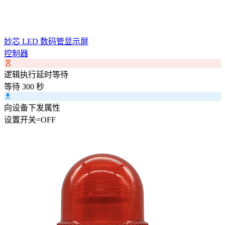
妙芯 LED 数码管显示屏
控制器
逻辑执行延时等待
等待 300 秒
向设备下发属性
设置
开关
=
OFF