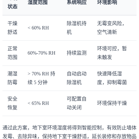
湿度范围
系统响应
环境影响
状态
干燥
除湿机待
无霉变风险，
< 60% RH
舒适
机
空气清新
正常
环境可控，暂
60%-70% RH
持续监测
范围
未触发
潮湿
> 70% RH 持
自动启动
快速降低湿
防霉
续 5 分钟
除湿机
度，抑制霉菌
安全
可配置自
< 65% RH
环境保持干燥
恢复
动关闭
通过此方案，地下室环境湿度将得到智能控制，有效防止墙体
发霉、去除异味，保持地下室干燥舒适，延长装修和存放物品