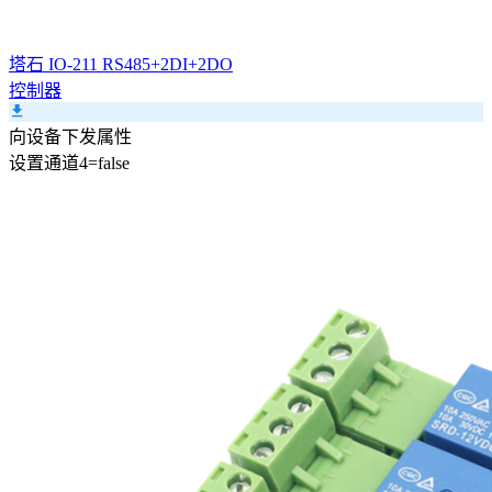
塔石 IO-211 RS485+2DI+2DO
控制器
向设备下发属性
设置
通道4
=
false