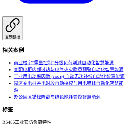
复制链接
相关案例
商业楼宇“需量控制”分级负荷削减自动化
智慧能源
变配电柜内部过热与电气火灾隐患预警自动化
智慧能源
工业用电功率因数 (cos φ) 自动无功补偿自动化
智慧能源
园区充电桩谷电时段自动授权与用电错峰自动化
智慧能
源
办公园区错峰降载与绿色能耗管控
智慧能源
标签
RS485
工业安防
负荷特性