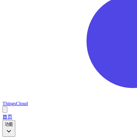
ThingsCloud
Open
main
首页
menu
功能