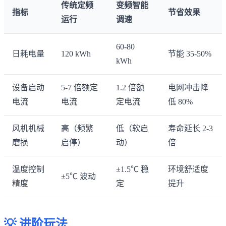
传统定频
变频智能
指标
节省效果
运行
调速
60-80
日耗电量
120 kWh
节能 35-50%
kWh
设备启动
5-7 倍额定
1.2 倍额
电网冲击降
电流
电流
定电流
低 80%
风机机械
高（频繁
低（软启
寿命延长 2-3
磨损
启停）
动）
倍
温度控制
±1.5℃ 稳
环境舒适度
±5℃ 波动
精度
定
提升
💡 进阶玩法