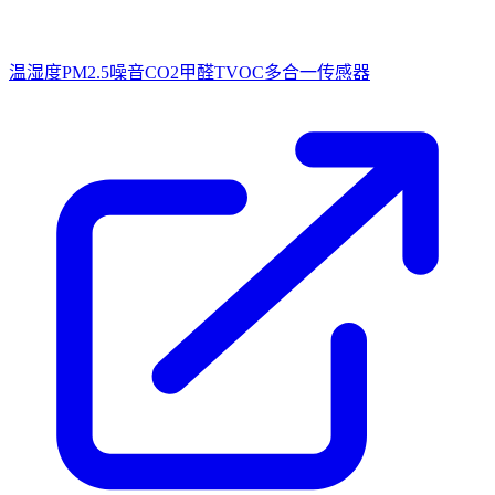
温湿度PM2.5噪音CO2甲醛TVOC多合一传感器