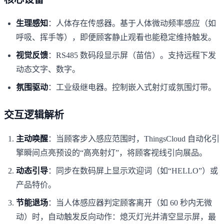
生理感知
：人体存在传感器。基于人体微动频率感应（如
呼吸、挥手等），即便顾客静止观看也能稳定维持触发。
视觉反馈
：RS485 数码段显示屏（苗信）。支持远程下发
动态文字、数字。
氛围驱动
：工业级继电器。控制嵌入式射灯或氛围灯带。
交互逻辑解析
主动唤醒
：当顾客步入感应范围时，ThingsCloud 自动化引
擎瞬间点亮预设的“高亮射灯”，将顾客视线引向展品。
动态引导
：同步在数码屏上显示欢迎词（如“HELLO”）或
产品特价。
节能退场
：当人体感应器判定顾客离开（如 60 秒内无微
动）时，自动触发反向动作：熄灭灯光并清空显示屏，最