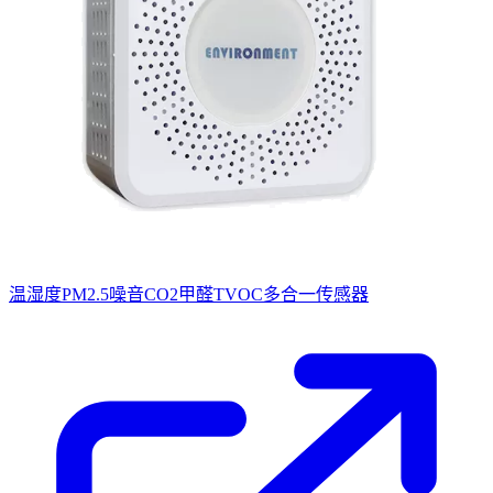
温湿度PM2.5噪音CO2甲醛TVOC多合一传感器