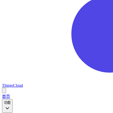
ThingsCloud
Open
main
首页
menu
功能