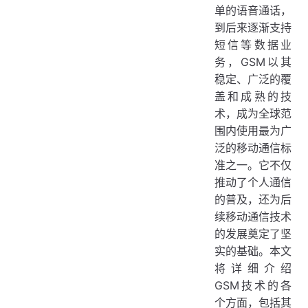
单的语音通话，
七、GSM的局限性与未来发展趋势
到后来逐渐支持
（一）局限性
短信等数据业
务，GSM以其
（二）未来发展趋势
稳定、广泛的覆
八、结论
盖和成熟的技
术，成为全球范
围内使用最为广
泛的移动通信标
准之一。它不仅
推动了个人通信
的普及，还为后
续移动通信技术
的发展奠定了坚
实的基础。本文
将详细介绍
GSM技术的各
个方面，包括其