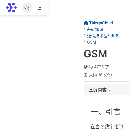
跳至主要內容
ThingsCloud
基础知识
通信技术基础知识
GSM
GSM
约 4775 字
大约 16 分钟
此页内容
一、引言
二、GSM技术介绍
一、引言
（一）基本定义
在当今数字化的
（二）主要特点