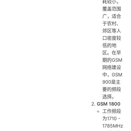
耗较小，
覆盖范围
广，适合
于农村、
郊区等人
口密度较
低的地
区。在早
期的GSM
网络建设
中，GSM
900是主
要的频段
选择。
GSM 1800
工作频段
为1710 -
1785MHz