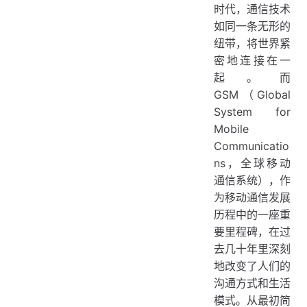
时代，通信技术
三、GSM常见分类
如同一条无形的
（一）按频段分类
纽带，将世界紧
密地连接在一
（二）按业务能力分类
起。而
四、GSM技术原理
GSM（Global
（一）网络结构
System for
（二）通信原理
Mobile
Communicatio
（三）复用技术
ns，全球移动
五、GSM发展历史
通信系统），作
（一）起源
为移动通信发展
历程中的一座重
（二）发展阶段
要里程碑，在过
六、GSM应用场景
去几十年里深刻
（一）个人通信
地改变了人们的
（二）行业应用
沟通方式和生活
模式。从最初简
（三）应急通信