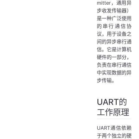
mitter，通用异
两个设备如何连接UART接口
步收发传输器）
硬件连接
是一种广泛使用
的串行通信协
配置UART参数
议，用于设备之
实现数据通信
间的异步串行通
示例代码
信。它是计算机
硬件的一部分，
注意事项
负责在串行通信
使用UART的优点
中实现数据的异
总结
步传输。
UART的
工作原理
UART通信依赖
于两个独立的硬