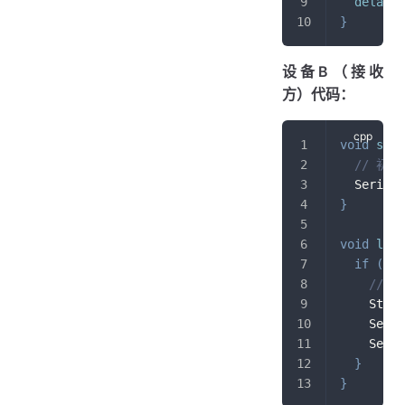
delay
(
1
}
设备B（接收
方）代码：
void
setu
// 初
  Serial
.
}
void
loop
if
(
Ser
// 
    Strin
    Seria
    Seria
}
}