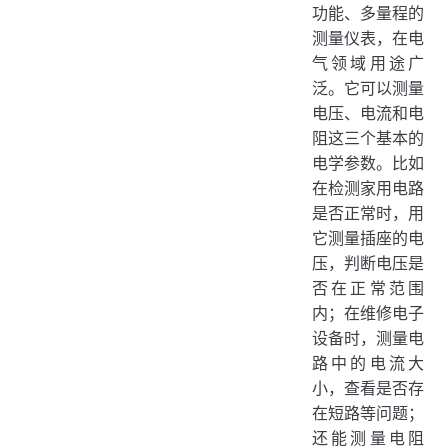
功能、多量程的
三、技术原理
测量仪表，在电
电压测量原理
气领域用途广
泛。它可以测量
电流测量原理
电压、电流和电
电阻测量原理
阻这三个基本的
四、应用场景
电学参数。比如
家庭电气维修
在检测家用电路
是否正常时，用
电子设备维修
它测量插座的电
工业电气检测
压，判断电压是
五、使用举例
否在正常范围
内；在维修电子
测量电压
设备时，测量电
测量电流
路中的电流大
测量电阻
小，查看是否存
在短路等问题；
还能测量电阻