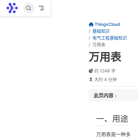
跳至主要內容
ThingsCloud
基础知识
电气工程基础知识
万用表
万用表
约 1248 字
大约 4 分钟
此页内容
一、用途
二、常见分类
一、用途
指针式万用表
万用表是一种多
数字式万用表