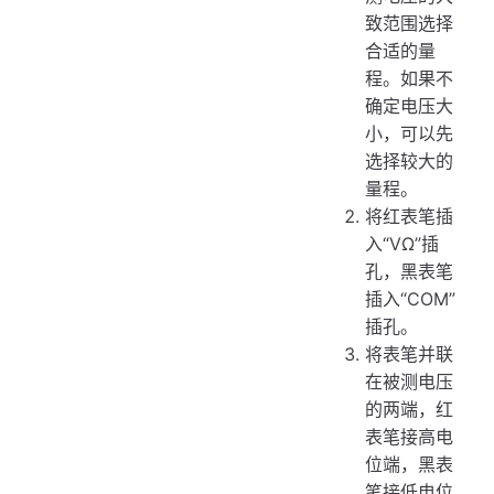
致范围选择
合适的量
程。如果不
确定电压大
小，可以先
选择较大的
量程。
将红表笔插
入“VΩ”插
孔，黑表笔
插入“COM”
插孔。
将表笔并联
在被测电压
的两端，红
表笔接高电
位端，黑表
笔接低电位