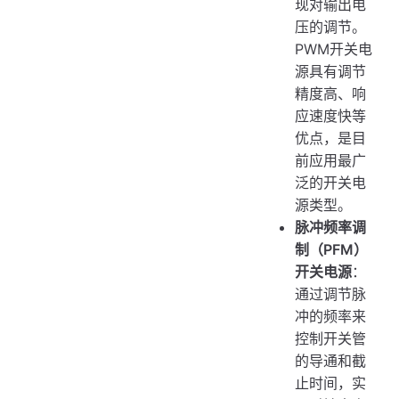
现对输出电
压的调节。
PWM开关电
源具有调节
精度高、响
应速度快等
优点，是目
前应用最广
泛的开关电
源类型。
脉冲频率调
制（PFM）
开关电源
：
通过调节脉
冲的频率来
控制开关管
的导通和截
止时间，实