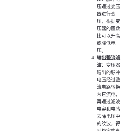
压通过变压
器进行变
压，根据变
压器的匝数
比可以升高
或降低电
压。
输出整流滤
波
：变压器
输出的脉冲
电压经过整
流电路转换
为直流电，
再通过滤波
电容和电感
去除电压中
的纹波，得
到稳定的直