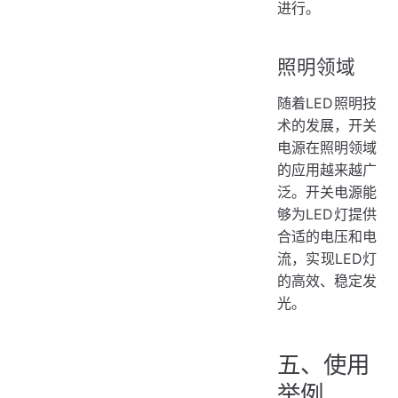
进行。
照明领域
随着LED照明技
术的发展，开关
电源在照明领域
的应用越来越广
泛。开关电源能
够为LED灯提供
合适的电压和电
流，实现LED灯
的高效、稳定发
光。
五、使用
举例