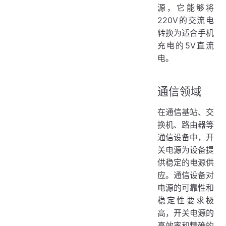
源，它能够将
220V的交流电
转换为适合手机
充电的5V直流
电。
通信领域
在通信基站、交
换机、路由器等
通信设备中，开
关电源为设备提
供稳定的电源供
应。通信设备对
电源的可靠性和
稳定性要求极
高，开关电源的
高效率和精确的