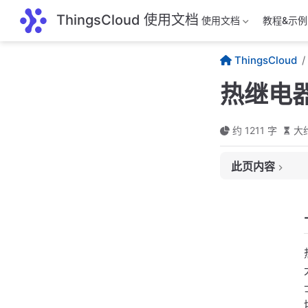
跳至主要內容
ThingsCloud 使用文档
使用文档
教程&示例
ThingsCloud
热继电
约 1211 字
大约
此页内容
一、用途
二、常见分类
1. 双金属片式
2. 热敏电阻式
三、技术原理
四、应用场景