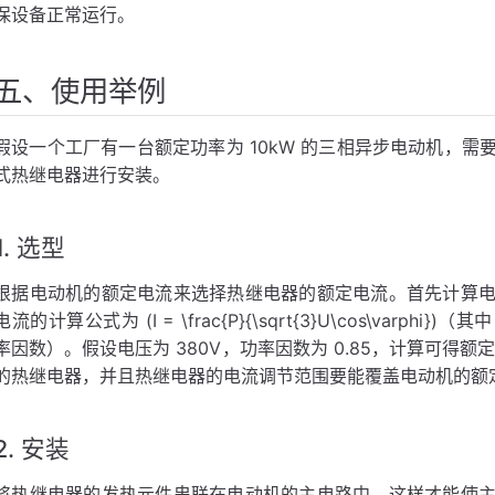
保设备正常运行。
五、使用举例
假设一个工厂有一台额定功率为 10kW 的三相异步电动机，
式热继电器进行安装。
1. 选型
根据电动机的额定电流来选择热继电器的额定电流。首先计算
电流的计算公式为 (I = \frac{P}{\sqrt{3}U\cos\varphi})（其
率因数）。假设电压为 380V，功率因数为 0.85，计算可得额定
的热继电器，并且热继电器的电流调节范围要能覆盖电动机的额
2. 安装
将热继电器的发热元件串联在电动机的主电路中，这样才能使