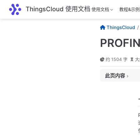
跳至主要內容
ThingsCloud 使用文档
使用文档
教程&示例
ThingsCloud
PROFI
约 1504 字
大
此页内容
一、技术介绍
二、发展历史
三、技术原理
（一）通信模型
（二）设备模型
（三）网络拓扑