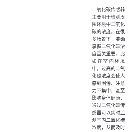
红外二氧化碳传感器
二氧化碳传感器
电化学二氧化碳传感器
主要用于检测周
三、技术原理
围环境中二氧化
红外吸收原理
碳的浓度。在很
多场景下，准确
电化学原理
掌握二氧化碳浓
四、应用场景
度至关重要。比
室内环境监测
如在室内环境
农业种植
中，过高的二氧
化碳浓度会使人
工业生产
感到困倦、注意
五、使用举例
力不集中，甚至
数据采集
影响身体健康，
通过二氧化碳传
定时控制
感器可以实时监
告警通知
测室内二氧化碳
智能联动
浓度，从而及时