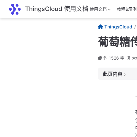
跳至主要內容
ThingsCloud 使用文档
使用文档
教程&示例
ThingsCloud
葡萄糖
约 1526 字
大
此页内容
一、用途
二、常见分类
1. 电化学葡萄
2. 光学葡萄糖
3. 酶生物传感器
三、技术原理