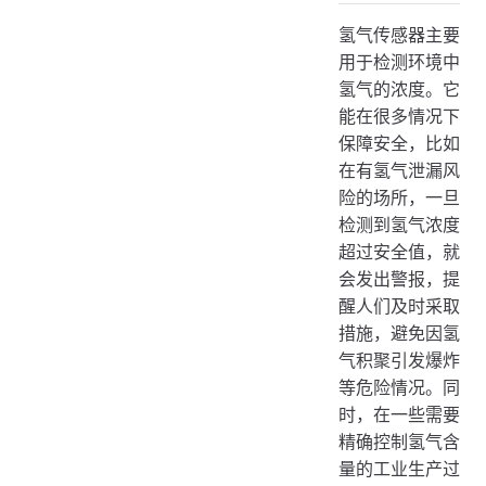
1. 电化学氢气传感器
氢气传感器主要
2. 催化燃烧式氢气传感器
用于检测环境中
3. 半导体氢气传感器
氢气的浓度。它
三、技术原理
能在很多情况下
保障安全，比如
电化学氢气传感器
在有氢气泄漏风
催化燃烧式氢气传感器
险的场所，一旦
半导体氢气传感器
检测到氢气浓度
四、应用场景
超过安全值，就
会发出警报，提
1. 化工行业
醒人们及时采取
2. 能源领域
措施，避免因氢
3. 实验室
气积聚引发爆炸
等危险情况。同
4. 利用ThingsCloud物联网平台的应用场景
时，在一些需要
五、使用举例
精确控制氢气含
量的工业生产过