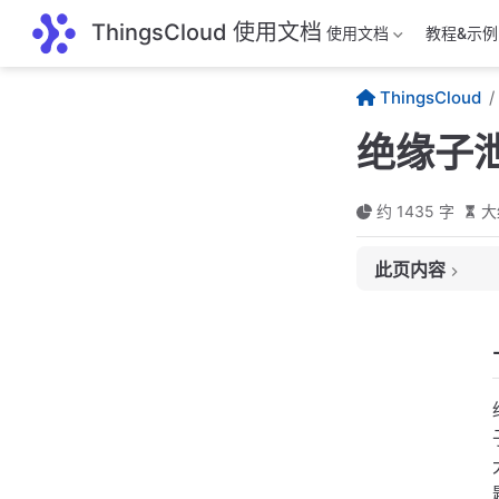
跳至主要內容
ThingsCloud 使用文档
使用文档
教程&示例
ThingsCloud
绝缘子
约 1435 字
大
此页内容
一、用途
二、常见分类
1. 电磁式传感器
2. 光纤传感器
3. 霍尔传感器
三、技术原理