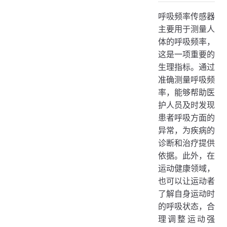
1. 热敏式呼吸频率传感器
呼吸频率传感器
2. 压电式呼吸频率传感器
主要用于测量人
3. 电容式呼吸频率传感器
体的呼吸频率，
三、技术原理
这是一项重要的
生理指标。通过
四、应用场景
准确测量呼吸频
1. 医疗监护
率，能够帮助医
2. 运动健康
护人员及时发现
3. 睡眠监测
患者呼吸方面的
异常，为疾病的
4. ThingsCloud物联网平台应用场景
诊断和治疗提供
五、使用举例
依据。此外，在
医疗场景
运动健康领域，
也可以让运动者
运动场景
了解自身运动时
睡眠场景
的呼吸状态，合
理调整运动强