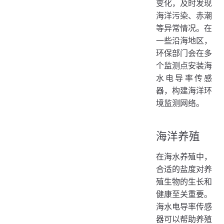
变化，及时发现
海洋污染、赤潮
等异常情况。在
一些沿海地区，
环保部门会在多
个监测点安装海
水电导率传感
器，构建海洋环
境监测网络。
海洋养殖
在海水养殖中，
合适的盐度对养
殖生物的生长和
健康至关重要。
海水电导率传感
器可以帮助养殖