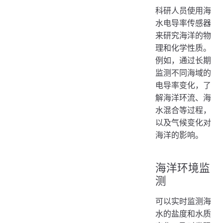
科研人员使用海
水电导率传感器
来研究海洋的物
理和化学性质。
例如，通过长期
监测不同海域的
电导率变化，了
解海洋环流、海
水混合等过程，
以及气候变化对
海洋的影响。
海洋环境监
测
可以实时监测海
水的盐度和水质