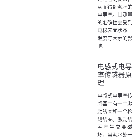
从而得到海水的
电导率。其测量
的准确性会受到
电极表面状态、
温度等因素的影
响。
电感式电导
率传感器原
理
电感式电导率传
感器中有一个激
励线圈和一个检
测线圈。激励线
圈产生交变磁
场，当海水处于