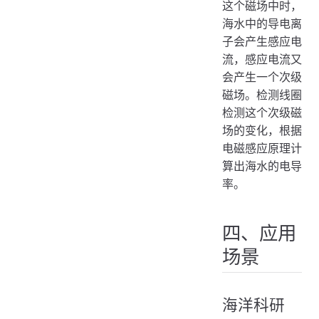
这个磁场中时，
海水中的导电离
子会产生感应电
流，感应电流又
会产生一个次级
磁场。检测线圈
检测这个次级磁
场的变化，根据
电磁感应原理计
算出海水的电导
率。
四、应用
场景
海洋科研