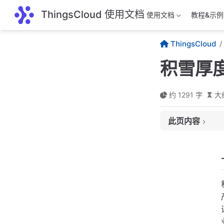
跳至主要內容
ThingsCloud 使用文档
使用文档
教程&示例
ThingsCloud
积雪厚
约 1291 字
大
此页内容
一、用途
二、常见分类
超声波积雪厚度
激光积雪厚度传
电容式积雪厚度
三、技术原理