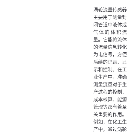
按检测方式分类
涡轮流量传感器
按输出信号分类
主要用于测量封
三、技术原理
闭管道中液体或
四、应用场景
气体的体积流
量。它能将流体
工业生产领域
的流量信息转化
能源管理领域
为电信号，方便
食品饮料行业
后续的记录、显
五、使用举例
示和控制。在工
业生产中，准确
安装与连接
测量流量对于生
数据采集与监控
产过程的控制、
智能控制与联动
成本核算、能源
管理等都有着至
关重要的作用。
例如，在化工生
产中，通过涡轮