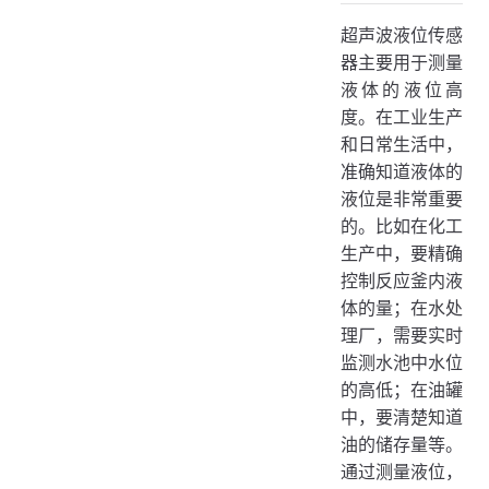
1. 一体式超声波液位传感器
超声波液位传感
2. 分体式超声波液位传感器
器主要用于测量
三、技术原理
液体的液位高
四、应用场景
度。在工业生产
和日常生活中，
1. 工业领域
准确知道液体的
2. 水处理行业
液位是非常重要
3. ThingsCloud物联网平台应用场景
的。比如在化工
五、使用举例
生产中，要精确
控制反应釜内液
体的量；在水处
理厂，需要实时
监测水池中水位
的高低；在油罐
中，要清楚知道
油的储存量等。
通过测量液位，