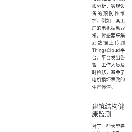
和分析，实现设
备的预防性维
护。例如，某工
厂的电机振动异
常，传感器采集
到数据上传到
ThingsCloud平
台，平台发出告
警，工作人员及
时检修，避免了
电机损坏导致的
生产停滞。
建筑结构健
康监测
对于一些大型建