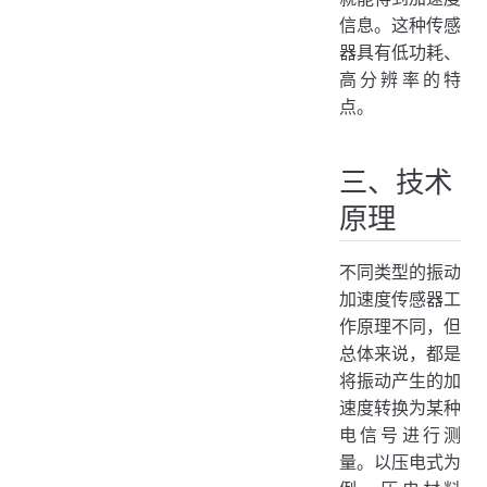
信息。这种传感
器具有低功耗、
高分辨率的特
点。
三、技术
原理
不同类型的振动
加速度传感器工
作原理不同，但
总体来说，都是
将振动产生的加
速度转换为某种
电信号进行测
量。以压电式为