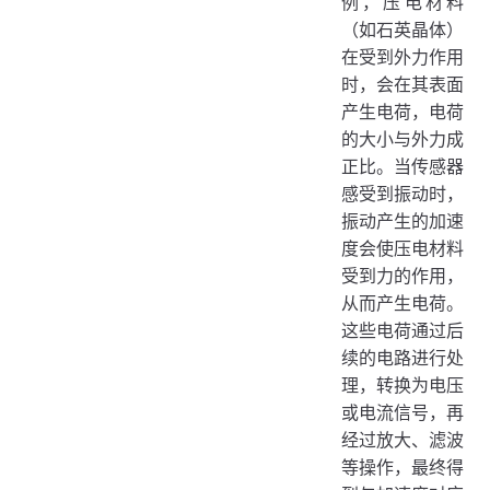
例，压电材料
（如石英晶体）
在受到外力作用
时，会在其表面
产生电荷，电荷
的大小与外力成
正比。当传感器
感受到振动时，
振动产生的加速
度会使压电材料
受到力的作用，
从而产生电荷。
这些电荷通过后
续的电路进行处
理，转换为电压
或电流信号，再
经过放大、滤波
等操作，最终得