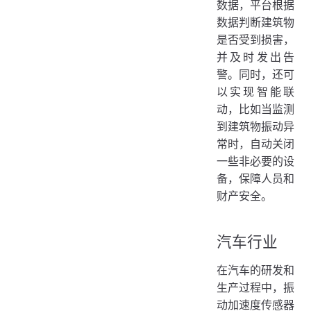
数据，平台根据
数据判断建筑物
是否受到损害，
并及时发出告
警。同时，还可
以实现智能联
动，比如当监测
到建筑物振动异
常时，自动关闭
一些非必要的设
备，保障人员和
财产安全。
汽车行业
在汽车的研发和
生产过程中，振
动加速度传感器