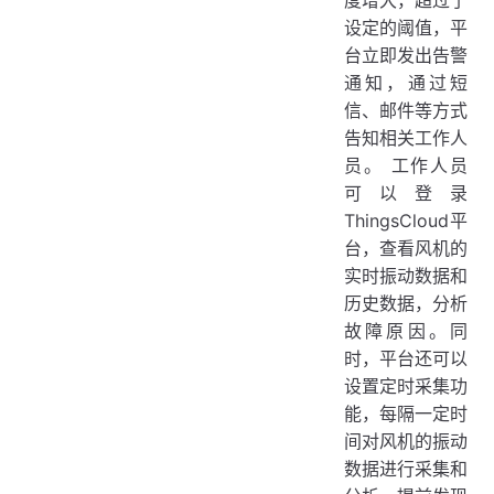
设定的阈值，平
台立即发出告警
通知，通过短
信、邮件等方式
告知相关工作人
员。 工作人员
可以登录
ThingsCloud平
台，查看风机的
实时振动数据和
历史数据，分析
故障原因。同
时，平台还可以
设置定时采集功
能，每隔一定时
间对风机的振动
数据进行采集和