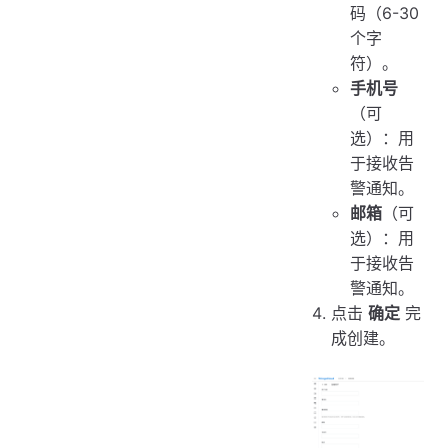
码（6-30
个字
符）。
手机号
（可
选）：用
于接收告
警通知。
邮箱
（可
选）：用
于接收告
警通知。
点击
确定
完
成创建。