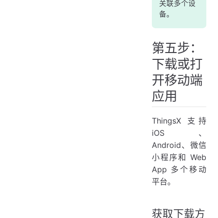
关联多个设
备。
第五步：
下载或打
开移动端
应用
ThingsX 支持
iOS、
Android、微信
小程序和 Web
App 多个移动
平台。
获取下载方