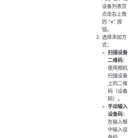
设备列表页
点击右上角
的 "
+
" 按
钮。
选择添加方
式：
扫描设备
二维码
：
使用相机
扫描设备
上的二维
码（设备
码）。
手动输入
设备码
：
在输入框
中输入设
备码。