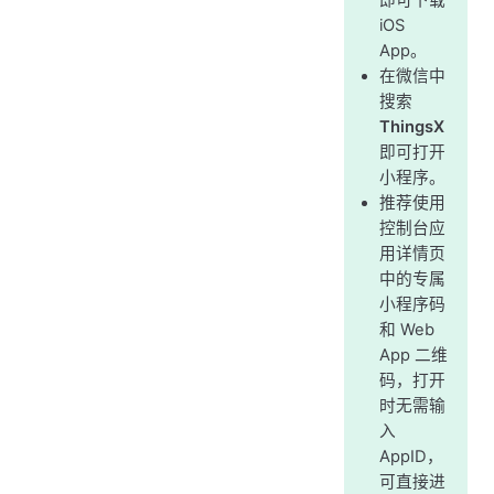
即可下载
iOS
App。
在微信中
搜索
ThingsX
即可打开
小程序。
推荐使用
控制台应
用详情页
中的专属
小程序码
和 Web
App 二维
码，打开
时无需输
入
AppID，
可直接进