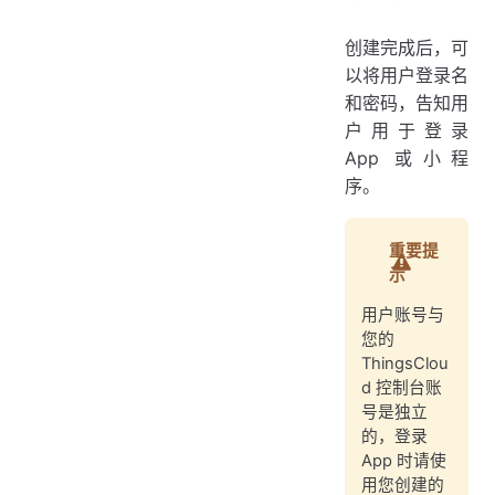
创建完成后，可
以将用户登录名
和密码，告知用
户用于登录
App 或小程
序。
重要提
示
用户账号与
您的
ThingsClou
d 控制台账
号是独立
的，登录
App 时请使
用您创建的