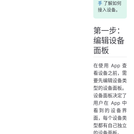
手
了解如何
接入设备。
第一步：
编辑设备
面板
在使用 App 查
看设备之前，需
要先编辑设备类
型的设备面板。
设备面板决定了
用户在 App 中
看到的设备界
面，每个设备类
型都有自己独立
的设备面板。