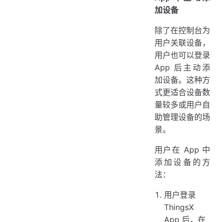
加设备
除了在控制台为
用户关联设备，
用户也可以登录
App 后主动添
加设备。这种方
式更适合设备数
量较多或用户自
助管理设备的场
景。
用户在 App 中
添加设备的方
法：
用户登录
ThingsX
App 后，在