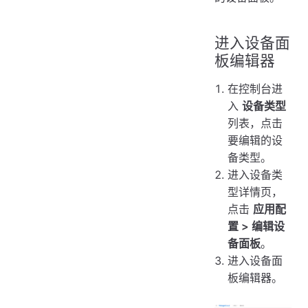
进入设备面
板编辑器
在控制台进
入
设备类型
列表，点击
要编辑的设
备类型。
进入设备类
型详情页，
点击
应用配
置 > 编辑设
备面板
。
进入设备面
板编辑器。