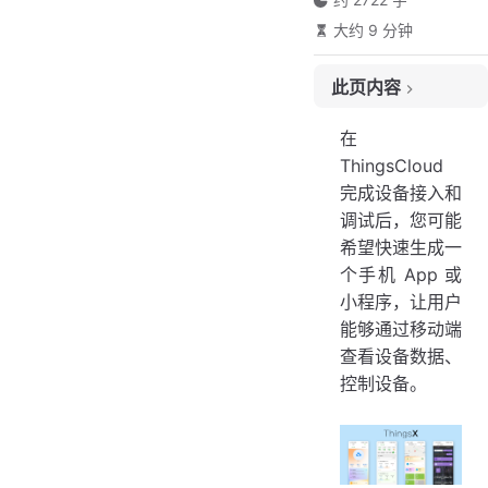
大约 9 分钟
此页内容
前提条件
在
第一步：编辑设备面板
ThingsCloud
完成设备接入和
进入设备面板编辑器
调试后，您可能
添加组件并关联属性
希望快速生成一
第二步：创建 ThingsX 用户应用
个手机 App 或
第三步：创建用户账号
小程序，让用户
能够通过移动端
第四步：为用户关联设备
查看设备数据、
第五步：下载或打开移动端应用
控制设备。
获取下载方式
第六步：登录 App 并体验
使用 iOS/Android App 登录