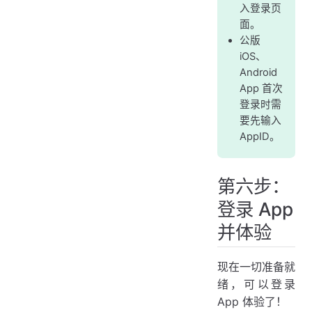
入登录页
面。
公版
iOS、
Android
App 首次
登录时需
要先输入
AppID。
第六步：
登录 App
并体验
现在一切准备就
绪，可以登录
App 体验了！