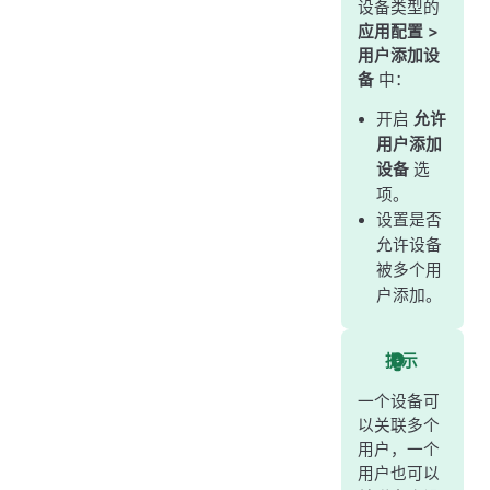
设备类型的
应用配置 >
用户添加设
备
中：
开启
允许
用户添加
设备
选
项。
设置是否
允许设备
被多个用
户添加。
提示
一个设备可
以关联多个
用户，一个
用户也可以