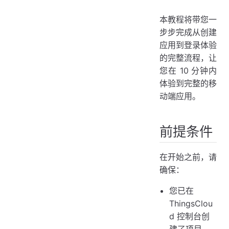
使用微信小程序登录
本教程将带您一
使用 Web App 登录
步步完成从创建
第七步：在 App 中查看和控制设备
应用到登录体验
的完整流程，让
设备列表
您在 10 分钟内
设备面板
体验到完整的移
常见问题
动端应用。
1. 忘记 AppID 怎么办？
2. 登录时提示"用户名或密码错误"？
前提条件
3. 登录后看不到设备？
在开始之前，请
4. 设备面板显示不正常？
确保：
5. 如何让用户自己注册账号？
6. 是否可以使用自己品牌的 App？
您已在
ThingsClou
下一步
d 控制台创