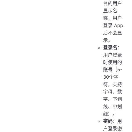
台的用户
显示名
称，用户
登录 App
后不会显
示。
登录名
：
用户登录
时使用的
账号（5-
30个字
符，支持
字母、数
字、下划
线、中划
线）。
密码
：用
户登录密