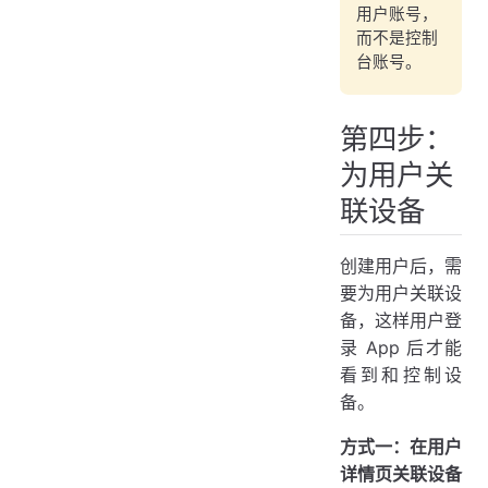
用户账号，
而不是控制
台账号。
第四步：
为用户关
联设备
创建用户后，需
要为用户关联设
备，这样用户登
录 App 后才能
看到和控制设
备。
方式一：在用户
详情页关联设备