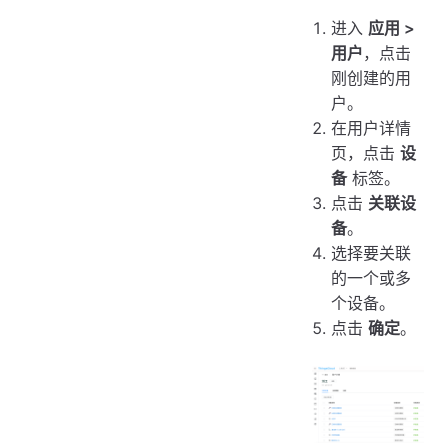
进入
应用 >
用户
，点击
刚创建的用
户。
在用户详情
页，点击
设
备
标签。
点击
关联设
备
。
选择要关联
的一个或多
个设备。
点击
确定
。