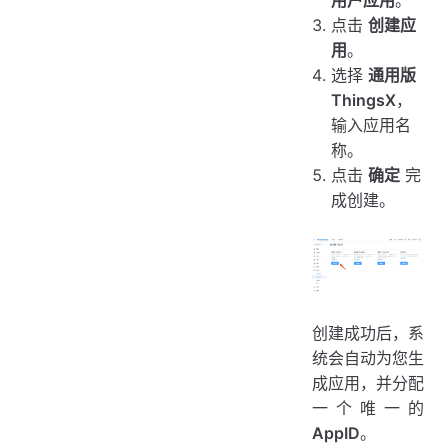
用户应用
。
点击
创建应
用
。
选择
通用版
ThingsX
，
输入应用名
称。
点击
确定
完
成创建。
创建成功后，系
统会自动为您生
成应用，并分配
一个唯一的
AppID
。