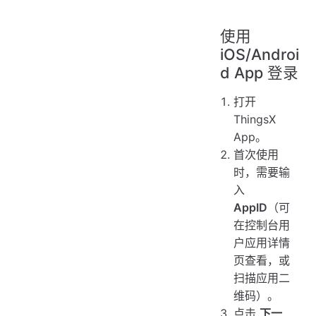
使用
iOS/Androi
d App 登录
打开
ThingsX
App。
首次使用
时，需要输
入
AppID
（可
在控制台用
户应用详情
页查看，或
扫描应用二
维码）。
点击
下一