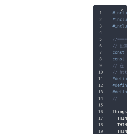
#
include
#
include
#
include
//=======
// 设置 s
const
cha
const
cha
// 在 T
// https:
#
define
T
#
define
T
#
define
T
//=======
ThingsClo
  THINGSC
  THINGSC
  THINGSC