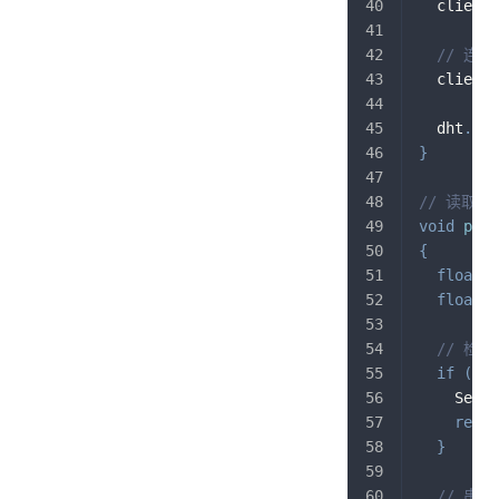
  client
.
// 连接 
  client
.
  dht
.
beg
}
// 读取并
void
pubS
{
float
 h
float
 t
// 检
if
(
isn
    Seria
retur
}
// 串