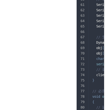
  Serial
.
  Serial
.
  Serial
.
  Serial
.
  Serial
.
// 生成
  Dynamic
  obj
[
"te
  obj
[
"hu
char
 at
seriali
// 调
  client
.
}
// 必须
void
onMQ
{
// 延