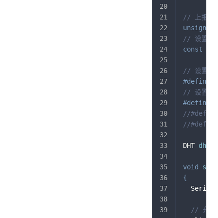
// 上报
unsigned
// 设置
const
int
// 设置D
#
define
D
// 设置使
#
define
D
//#define
//#define
DHT 
dht
(
D
void
setu
{
  Serial
.
// 允许