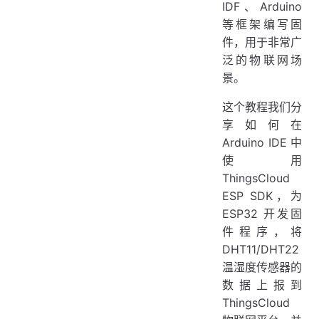
IDF、Arduino
设置代码中的参数
等框架编写固
WiFi 连接参数
件，用于非常广
泛的物联网场
ThingsCloud 设备 MQTT 地址和连接证书
景。
编译代码并上传固件到 ESP32
查看上报数据
这个教程我们分
享如何在
Arduino 串口日志
Arduino IDE 中
ThingsCloud 控制台
使用
设计App设备面板
ThingsCloud
ESP SDK，为
创建设备类型
ESP32 开发固
查看属性定义
件程序，将
编辑App界面
DHT11/DHT22
创建用户并关联设备
温湿度传感器的
数据上报到
创建用户应用
ThingsCloud
在 App 中浏览设备数据