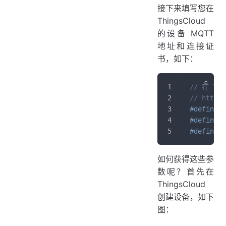
接下来填写您在
ThingsCloud
的设备 MQTT
地址和连接证
书，如下：
// 在 T
// https:
#
define
T
#
define
T
#
define
T
如何获得这些参
数呢？首先在
ThingsCloud
创建设备，如下
图：