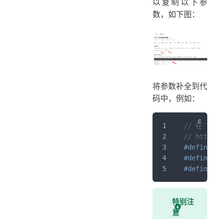
以复制以下参
数，如下图：
将参数补全到代
码中，例如：
// 在 T
// https:
#
define
T
#
define
T
#
define
T
特别注
意