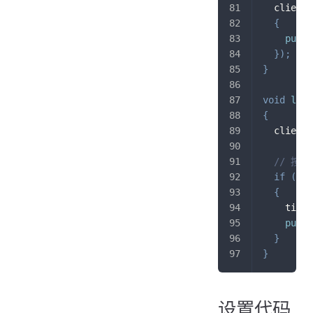
  client
.
{
pubSe
}
)
;
}
void
loop
{
  client
.
// 按
if
(
mil
{
    timer
pubSe
}
}
设置代码