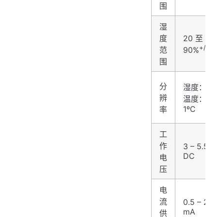
围
湿
度
20 至
+/-5
范
90%
围
分
湿度：1%
辨
温度：
1ºC
率
工
作
3 – 5.5 V
DC
电
压
电
流
0.5 – 2.5
mA
供