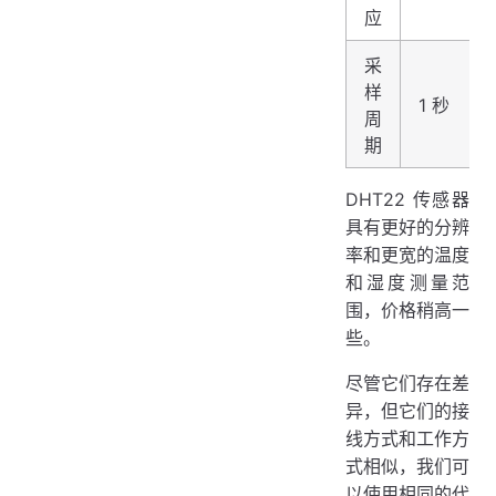
应
采
样
1 秒
周
期
DHT22 传感器
具有更好的分辨
率和更宽的温度
和湿度测量范
围，价格稍高一
些。
尽管它们存在差
异，但它们的接
线方式和工作方
式相似，我们可
以使用相同的代