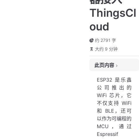
ThingsCl
oud
约 2791 字
大约 9 分钟
此页内容
硬件部分准备
ESP32 是乐鑫
关于 DHT 系列传感器
公司推出的
WiFi 芯片，它
连线示意图
不仅支持 WiFi
在 Arduino 中安装依赖库
和 BLE，还可
安装 ThingsCloud ESP SDK
以作为可编程的
安装 DHT 依赖库
MCU，通过
Espressif
使用示例代码