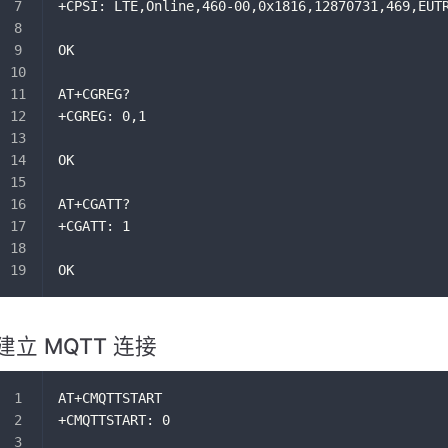
+CPSI: LTE,Online,460-00,0x1816,12870731,469,EUT
OK
AT+CGREG?
+CGREG: 0,1
OK
AT+CGATT?
+CGATT: 1
OK
建立 MQTT 连接
AT+CMQTTSTART
+CMQTTSTART: 0