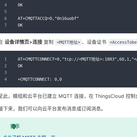
OK
AT+CMQTTACCQ=0,"0n16uobf"
OK
在
设备详情页>连接
复制
、设备证书
<MQTT地址>
<AccessToke
AT+CMQTTCONNECT=0,"tcp://<MQTT地址>:1883",60,1,"<
OK
+CMQTTCONNECT: 0,0
至此，模组和云平台已建立 MQTT 连接，在 ThingsCloud
接下来，我们可以向云平台发布消息或订阅消息。
提示