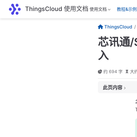
跳至主要內容
ThingsCloud 使用文档
使用文档
教程&示例
ThingsCloud
芯讯通/S
入
约 694 字
大约
此页内容
支持模组
在控制台创建设备
模组 AT 命令
检查网络