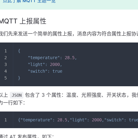
点此了解 MQTT 主题一览
MQTT 上报属性
我们先来发送一个简单的属性上报，消息内容为符合属性上报协
{
"temperature"
:
28.5
,
"light"
:
2000
,
"switch"
:
true
}
以上
包含了 3 个属性：温度、光照强度、开关状态，
JSON
为一行如下：
{
"temperature"
:
28.5
,
"light"
:
2000
,
"switch"
:
tru
通过 AT 发布属性，如下：