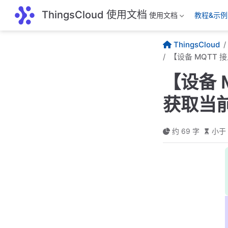
跳至主要內容
ThingsCloud 使用文档
使用文档
教程&示例
ThingsCloud
【设备 MQTT 
【设备 M
获取当
约 69 字
小于 