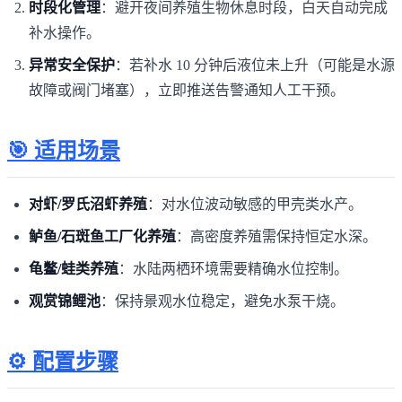
时段化管理
：避开夜间养殖生物休息时段，白天自动完成
补水操作。
异常安全保护
：若补水 10 分钟后液位未上升（可能是水源
故障或阀门堵塞），立即推送告警通知人工干预。
🎯 适用场景
对虾/罗氏沼虾养殖
：对水位波动敏感的甲壳类水产。
鲈鱼/石斑鱼工厂化养殖
：高密度养殖需保持恒定水深。
龟鳖/蛙类养殖
：水陆两栖环境需要精确水位控制。
观赏锦鲤池
：保持景观水位稳定，避免水泵干烧。
⚙️ 配置步骤