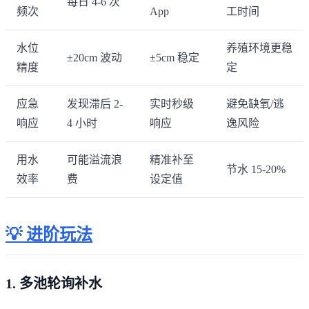
每日 4-6 次
频次
App
工时间
水位
养殖环境更稳
±20cm 波动
±5cm 稳定
精度
定
应急
发现滞后 2-
实时秒级
避免缺氧/逃
响应
4 小时
响应
逸风险
用水
可能溢流浪
精准补至
节水 15-20%
效率
费
设定值
💡 进阶玩法
1. 多池轮询补水