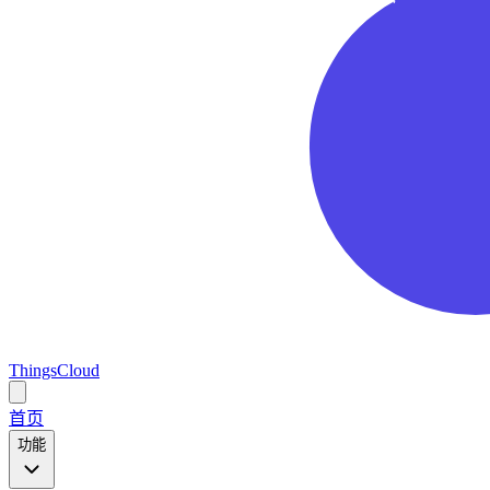
ThingsCloud
Open
main
首页
menu
功能