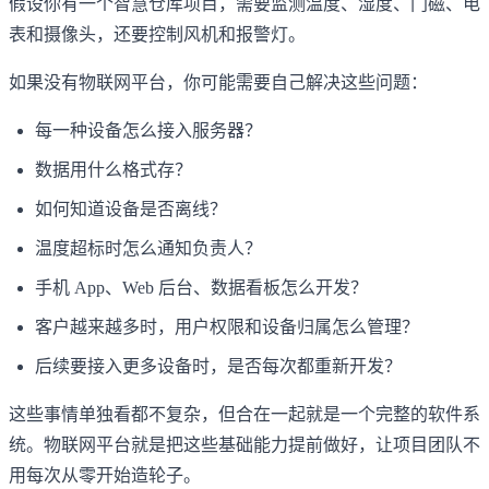
假设你有一个智慧仓库项目，需要监测温度、湿度、门磁、电
表和摄像头，还要控制风机和报警灯。
如果没有物联网平台，你可能需要自己解决这些问题：
每一种设备怎么接入服务器？
数据用什么格式存？
如何知道设备是否离线？
温度超标时怎么通知负责人？
手机 App、Web 后台、数据看板怎么开发？
客户越来越多时，用户权限和设备归属怎么管理？
后续要接入更多设备时，是否每次都重新开发？
这些事情单独看都不复杂，但合在一起就是一个完整的软件系
统。物联网平台就是把这些基础能力提前做好，让项目团队不
用每次从零开始造轮子。