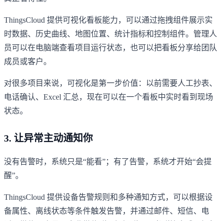
ThingsCloud 提供可视化看板能力，可以通过拖拽组件展示实
时数据、历史曲线、地图位置、统计指标和控制组件。管理人
员可以在电脑端查看项目运行状态，也可以把看板分享给团队
成员或客户。
对很多项目来说，可视化是第一步价值：以前需要人工抄表、
电话确认、Excel 汇总，现在可以在一个看板中实时看到现场
状态。
3. 让异常主动通知你
没有告警时，系统只是“能看”；有了告警，系统才开始“会提
醒”。
ThingsCloud 提供设备告警规则和多种通知方式，可以根据设
备属性、离线状态等条件触发告警，并通过邮件、短信、电