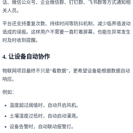
话、微信公众号、企业微信群、钉钉群、飞书群等方式通知相
关人员。
平台还支持重复次数、持续时间等防抖机制，减少临界值波动
造成的误报。这样用户不需要一直盯着屏幕，也能在异常发生
时及时收到提醒。
4. 让设备自动协作
物联网项目最终不只是“看数据”，更希望设备能根据数据自动
响应。
例如：
温度超过阈值时，自动开启风机。
土壤湿度过低时，自动启动灌溉。
设备告警时，自动联动报警灯。