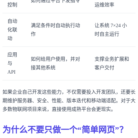
如何通过平台下发指令
控制
运维效率
自动
满足条件时自动执行动
让系统 7×24 小
化联
作
时自主运行
动
应用
如何给用户使用，并对
支撑业务扩展和
与
接其他系统
客户交付
API
如果企业自己开发这些能力，不仅需要投入开发团队，还要长
期维护服务器、安全、性能、版本迭代和移动端适配。对于大
多数物联网项目来说，直接使用成熟平台会更现实。
为什么不要只做一个“简单网页”？