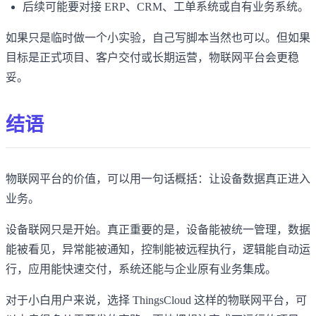
后续可能要对接 ERP、CRM、工单系统或自有业务系统。
如果只是临时做一个小实验，自己写脚本当然也可以。但如果
目标是正式项目、客户交付或长期运营，物联网平台会更稳
妥。
结语
物联网平台的价值，可以用一句话概括：让设备数据真正进入
业务。
设备联网只是开始。真正重要的是，设备能被统一管理，数据
能被看见，异常能被通知，控制能被远程执行，逻辑能自动运
行，应用能快速交付，系统还能与企业原有业务集成。
对于小白用户来说，选择 ThingsCloud 这样的物联网平台，可