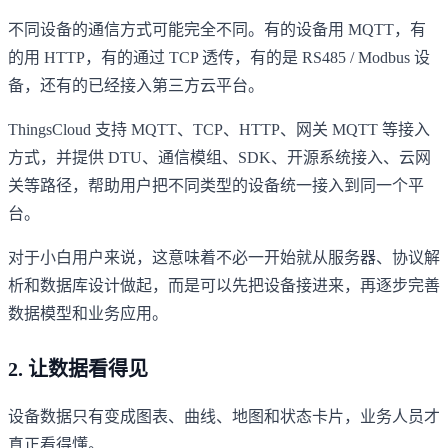
不同设备的通信方式可能完全不同。有的设备用 MQTT，有
的用 HTTP，有的通过 TCP 透传，有的是 RS485 / Modbus 设
备，还有的已经接入第三方云平台。
ThingsCloud 支持 MQTT、TCP、HTTP、网关 MQTT 等接入
方式，并提供 DTU、通信模组、SDK、开源系统接入、云网
关等路径，帮助用户把不同类型的设备统一接入到同一个平
台。
对于小白用户来说，这意味着不必一开始就从服务器、协议解
析和数据库设计做起，而是可以先把设备接进来，再逐步完善
数据模型和业务应用。
2. 让数据看得见
设备数据只有变成图表、曲线、地图和状态卡片，业务人员才
真正看得懂。