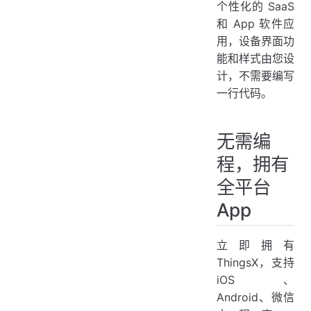
个性化的 SaaS
多用户体系，设备灵活分配
和 App 软件应
扫描设备二维码，快速添加设备
用，设备界面功
能和样式由您设
设备扩展信息，App 用户可以编辑
计，不需要编写
开关一应俱全，支持自定义动画
一行代码。
多功能数据图表，数据趋势一目了然
随时随地，了解设备周边环境
无需编
设备实时位置，尽收眼底
程，拥有
App 管理告警，重要情况不错过
全平台
多语言支持，助您拓展全球客户
App
ThingsXS，企业级用户应用
ThingsPad，把看板装入平板电脑
立即拥有
ThingsX，支持
iOS、
Android、微信