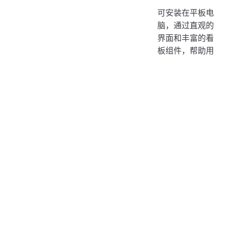
可安装在平板电
脑，通过直观的
界面和丰富的看
板组件，帮助用
户轻松管理和监
控物联网设备，
提升工作效率和
便捷性。
了解详
情
上一页
下一页