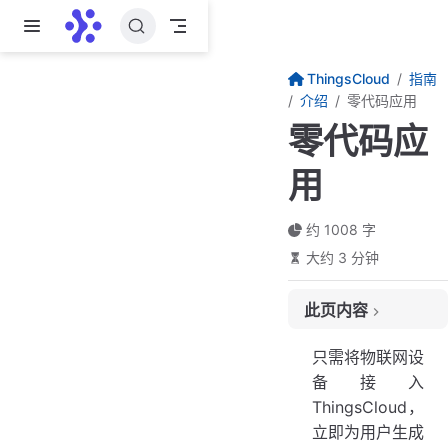
跳至主要內容
ThingsCloud
指南
介绍
零代码应用
零代码应
用
约 1008 字
大约 3 分钟
此页内容
无需编程，拥有全平台 App
只需将物联网设
80 多个 App 组件，设备界面自定义
备接入
ThingsCloud，
上传 Logo，彰显品牌
立即为用户生成
生成 OEM App，完全自有品牌