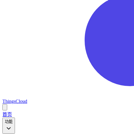
ThingsCloud
Open
main
首页
menu
功能