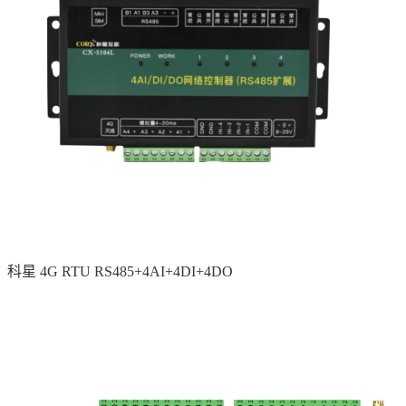
科星 4G RTU RS485+4AI+4DI+4DO