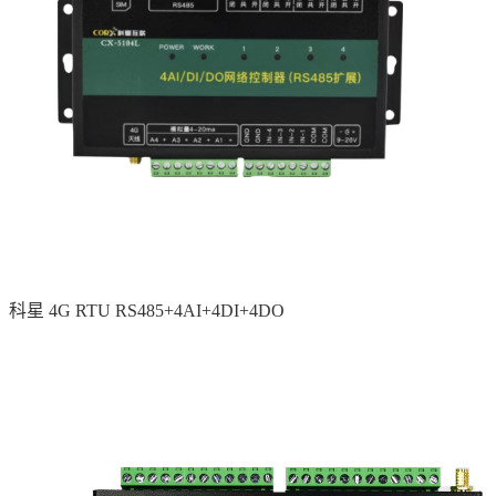
科星 4G RTU RS485+4AI+4DI+4DO