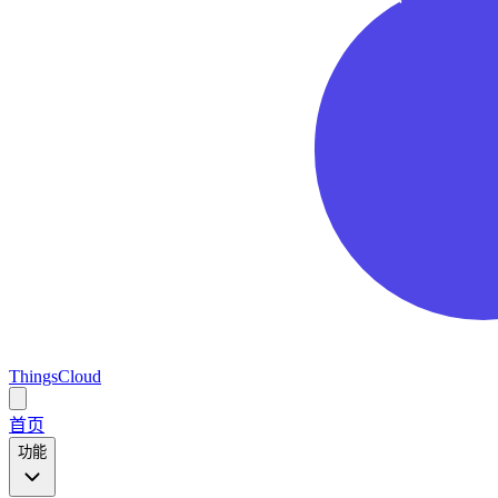
ThingsCloud
Open
main
首页
menu
功能